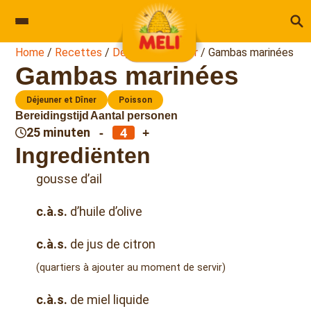
Skip to content
Home
/
Recettes
/
Déjeuner et Dîner
/
Gambas marinées
Gambas marinées
Déjeuner et Dîner
Poisson
Bereidingstijd
Aantal personen
-
+
25 minuten
Ingrediënten
gousse d’ail
c.à.s.
d’huile d’olive
c.à.s.
de jus de citron
(quartiers à ajouter au moment de servir)
c.à.s.
de miel liquide