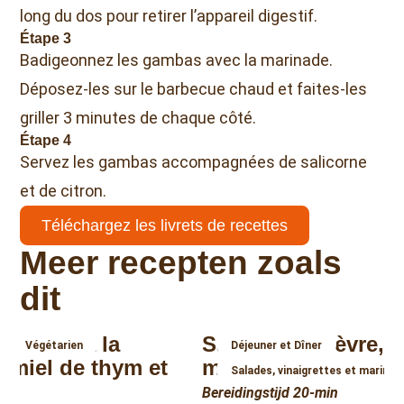
long du dos pour retirer l’appareil digestif.
Étape 3
Badigeonnez les gambas avec la marinade.
Déposez-les sur le barbecue chaud et faites-les
griller 3 minutes de chaque côté.
Étape 4
Servez les gambas accompagnées de salicorne
et de citron.
Téléchargez les livrets de recettes
Meer recepten zoals
dit
u-fleur à la
Salade de chèvre, l
Végétarien
Déjeuner et Dîner
 miel de thym et
miel
Salades, vinaigrettes et marinad
Bereidingstijd 20-min