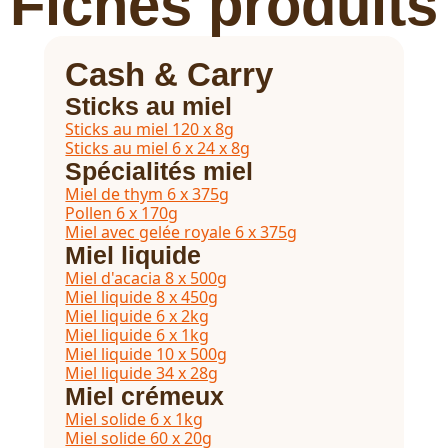
Fiches produits
Cash & Carry
Sticks au miel
Sticks au miel 120 x 8g
Sticks au miel 6 x 24 x 8g
Spécialités miel
Miel de thym 6 x 375g
Pollen 6 x 170g
Miel avec gelée royale 6 x 375g
Miel liquide
Miel d'acacia 8 x 500g
Miel liquide 8 x 450g
Miel liquide 6 x 2kg
Miel liquide 6 x 1kg
Miel liquide 10 x 500g
Miel liquide 34 x 28g
Miel crémeux
Miel solide 6 x 1kg
Miel solide 60 x 20g