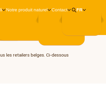
li
Notre produit naturel
Contact
FR
Nederlands
i
Français
us les retailers belges. Ci-dessous