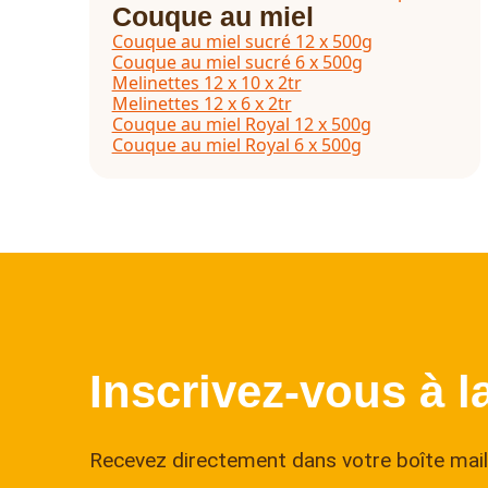
Couque au miel
Couque au miel sucré 12 x 500g
Couque au miel sucré 6 x 500g
Melinettes 12 x 10 x 2tr
Melinettes 12 x 6 x 2tr
Couque au miel Royal 12 x 500g
Couque au miel Royal 6 x 500g
Inscrivez-vous à l
Recevez directement dans votre boîte mail 