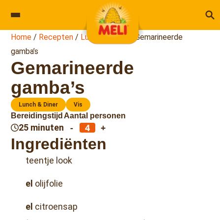
Skip to content
Home
/
Recepten
/
Lunch & Diner
/
Gemarineerde
gamba’s
Gemarineerde
gamba’s
Lunch & Diner
Vis
Bereidingstijd
Aantal personen
-
+
25 minuten
Ingrediënten
teentje look
el
olijfolie
el
citroensap