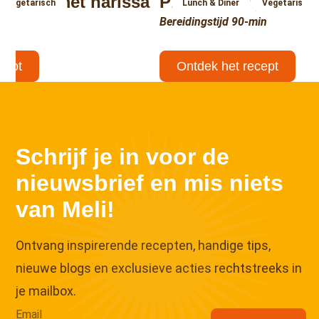
oenten met harissa
Pizza met vijgen e
Vegetarisch
Lunch & Diner
Vegetarisch
Bereidingstijd 90-min
min
cept
Ontdek het recept
↑
Schrijf je in voor de
nieuwsbrief en mis niets
van Meli!
Ontvang inspirerende recepten, handige tips,
nieuwe blogs en exclusieve acties rechtstreeks in
je mailbox.
Email