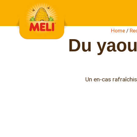
Skip to content
Home
/
Re
Du yaour
Un en-cas rafraîchi