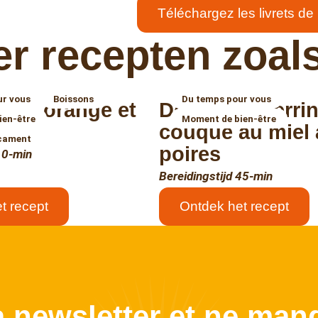
Téléchargez les livrets de
r recepten zoals
ur vous
Boissons
Du temps pour vous
iel, orange et
Délicieuse terri
ien-être
Moment de bien-être
e
couque au miel
cament
poires
10-min
Bereidingstijd 45-min
t recept
Ontdek het recept
a newsletter et ne manq