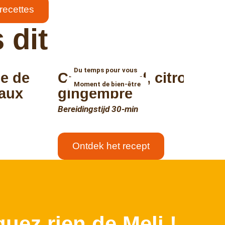
 recettes
 dit
Du temps pour vous
ne de
Cake au miel, citron et
Moment de bien-être
 aux
gingembre
Bereidingstijd 30-min
Ontdek het recept
↑
uez rien de Meli !