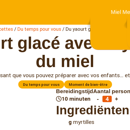
Miel Me
cettes
/
Du temps pour vous
/
Du yaourt glacé avec myrtille
t glacé avec myr
du miel
ssant que vous pouvez préparer avec vos enfants… e
Du temps pour vous
Moment de bien-être
Bereidingstijd
Aantal perso
-
+
10 minuten
Ingrediënten
g
myrtilles