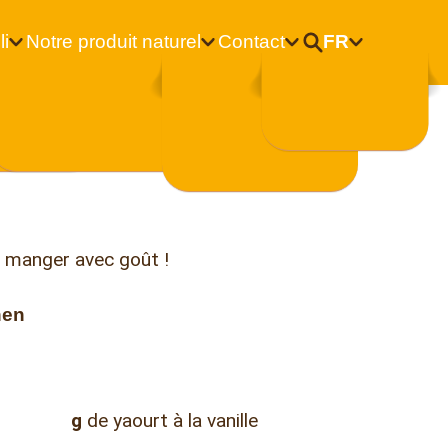
li
Notre produit naturel
Contact
FR
Nederlands
s et du miel
Français
tilles et
t manger avec goût !
nen
g
de yaourt à la vanille