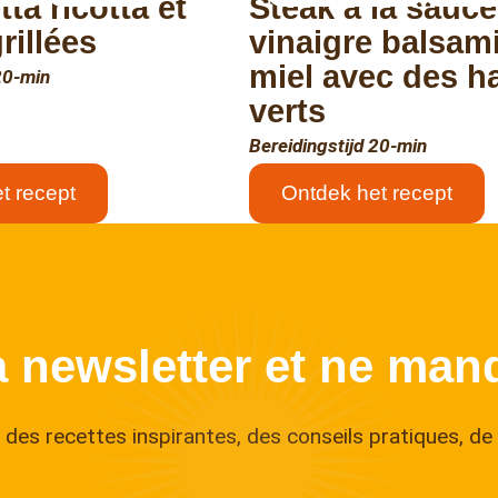
ta ricotta et
Steak à la sauce
rillées
vinaigre balsam
miel avec des h
20-min
verts
Bereidingstijd 20-min
t recept
Ontdek het recept
a newsletter et ne manq
des recettes inspirantes, des conseils pratiques, de 