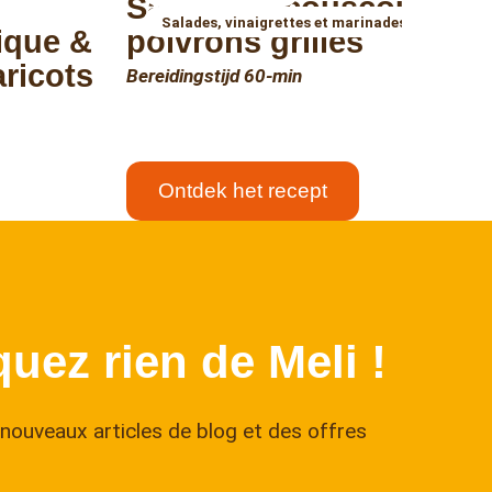
Salade de couscous au
Salades, vinaigrettes et marinades
ique &
poivrons grillés
aricots
Bereidingstijd 60-min
Ontdek het recept
↑
uez rien de Meli !
nouveaux articles de blog et des offres