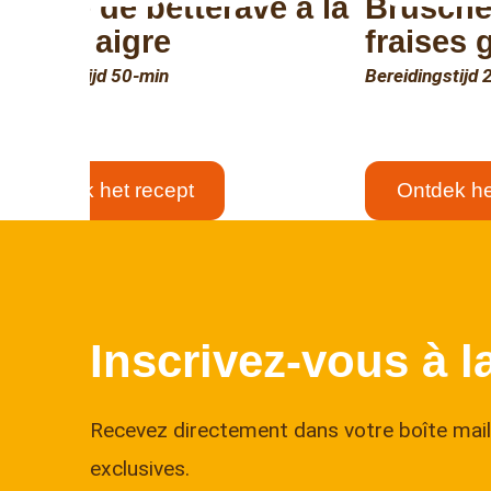
Soupe de betterave à la
Bruschet
crème aigre
fraises g
Bereidingstijd 50-min
Bereidingstijd 
Ontdek het recept
Ontdek he
Inscrivez-vous à l
Recevez directement dans votre boîte mail 
exclusives.