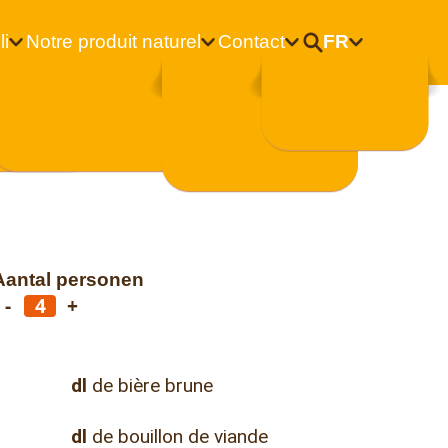
li
Notre produit naturel
Contact
FR
Nederlands
 couque au miel
Français
céleri et
Aantal personen
-
+
dl
de bière brune
dl
de bouillon de viande