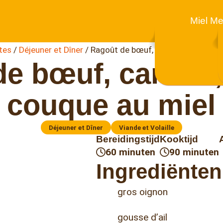
Miel Me
tes
/
Déjeuner et Dîner
/
Ragoût de bœuf, carotte, céleri et
e bœuf, carotte, 
couque au miel
Déjeuner et Dîner
Viande et Volaille
Bereidingstijd
Kooktijd
60 minuten
90 minuten
Ingrediënten
gros oignon
gousse d’ail