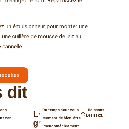
t mélangez le tout. Répartissez le
lisez un émulsionneur pour monter une
 une cuillère de mousse de lait au
 cannelle.
 recettes
 dit
sons
Du temps pour vous
Boissons
Latte au curcuma ou
ant zen
Moment de bien-être
golden milk
Pseudomédicament