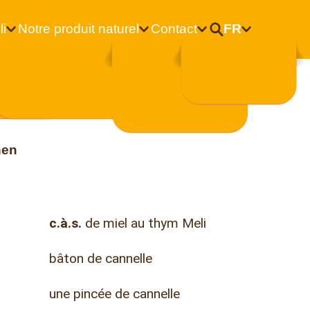
li
Notre produit naturel
Contact
FR
Nederlands
Français
nen
c.à.s.
de miel au thym Meli
bâton de cannelle
une pincée de cannelle