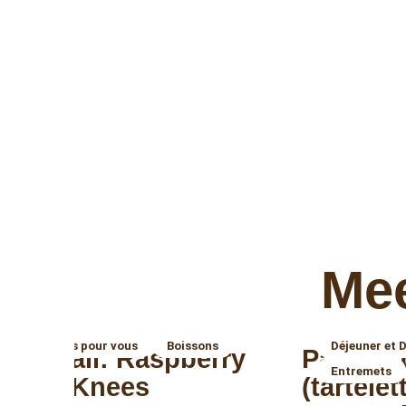
Mee
Du temps pour vous
Boissons
Déjeuner et 
Mocktail: Raspberry
Pastéis
Entremets
Bee’s Knees
(tartele