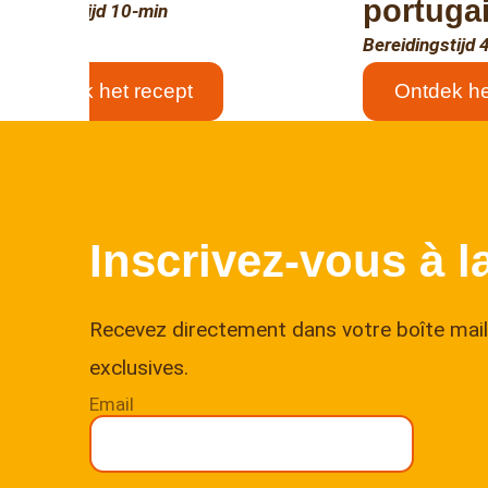
portuga
Bereidingstijd 10-min
Bereidingstijd 
Ontdek het recept
Ontdek he
Inscrivez-vous à l
Recevez directement dans votre boîte mail 
exclusives.
Email