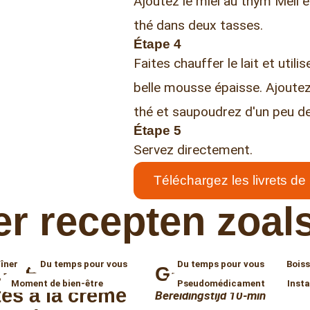
Ajoutez le miel au thym Meli e
thé dans deux tasses.
Étape 4
Faites chauffer le lait et uti
belle mousse épaisse. Ajoutez
thé et saupoudrez d'un peu de
Étape 5
Servez directement.
Téléchargez les livrets de
r recepten zoals
Dîner
Du temps pour vous
Du temps pour vous
Bois
 de Belém
Golden Tea
Moment de bien-être
Pseudomédicament
Inst
ttes à la crème
Bereidingstijd 10-min