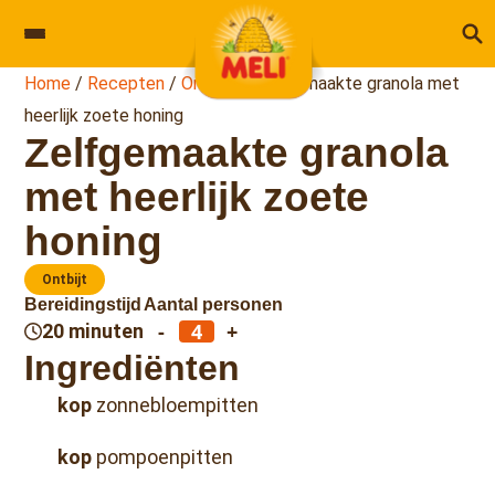
Skip to content
Home
/
Recepten
/
Ontbijt
/
Zelfgemaakte granola met
heerlijk zoete honing
Zelfgemaakte granola
met heerlijk zoete
honing
Ontbijt
Bereidingstijd
Aantal personen
-
+
20 minuten
Ingrediënten
kop
zonnebloempitten
kop
pompoenpitten