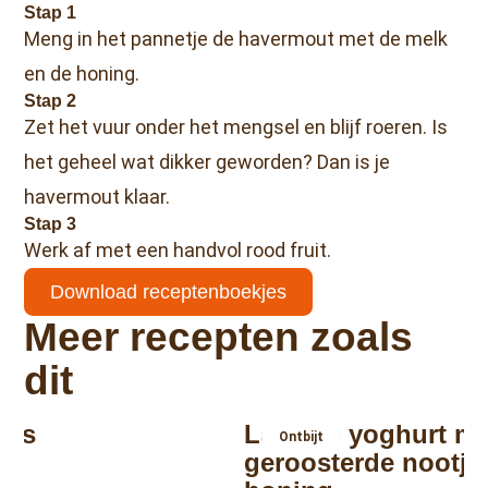
Stap 1
Meng in het pannetje de havermout met de melk
en de honing.
Stap 2
Zet het vuur onder het mengsel en blijf roeren. Is
het geheel wat dikker geworden? Dan is je
havermout klaar.
Stap 3
Werk af met een handvol rood fruit.
Download receptenboekjes
Meer recepten zoals
dit
jes
Lekkere yoghurt me
Ontbijt
geroosterde nootje
n