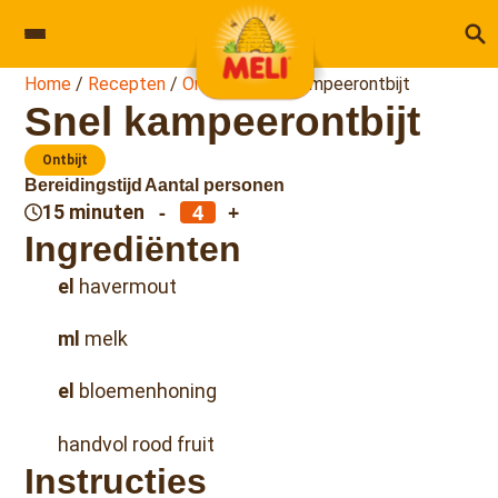
Skip to content
Home
/
Recepten
/
Ontbijt
/
Snel kampeerontbijt
Snel kampeerontbijt
Ontbijt
Bereidingstijd
Aantal personen
-
+
15 minuten
Ingrediënten
el
havermout
ml
melk
el
bloemenhoning
handvol rood fruit
Instructies