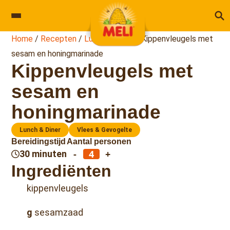
Skip to content
Home
/
Recepten
/
Lunch & Diner
/
Kippenvleugels met
sesam en honingmarinade
Kippenvleugels met
sesam en
honingmarinade
Lunch & Diner
Vlees & Gevogelte
Bereidingstijd
Aantal personen
-
+
30 minuten
Ingrediënten
kippenvleugels
g
sesamzaad