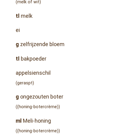
(melk of wit)
tl
melk
ei
g
zelfrijzende bloem
tl
bakpoeder
appelsienschil
(geraspt)
g
ongezouten boter
((honing-botercrème))
ml
Meli-honing
((honing-botercrème))