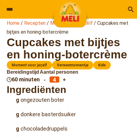
Skip to content
Home
/
Recepten
/
Moment voor jezelf
/
Cupcakes met
bijtjes en honing-botercrème
Cupcakes met bijtjes
en honing-botercrème
Moment voor jezelf
Verwenmomentje
Kids
Bereidingstijd
Aantal personen
-
+
60 minuten
Ingrediënten
g
ongezouten boter
g
donkere basterdsuiker
g
chocoladedruppels