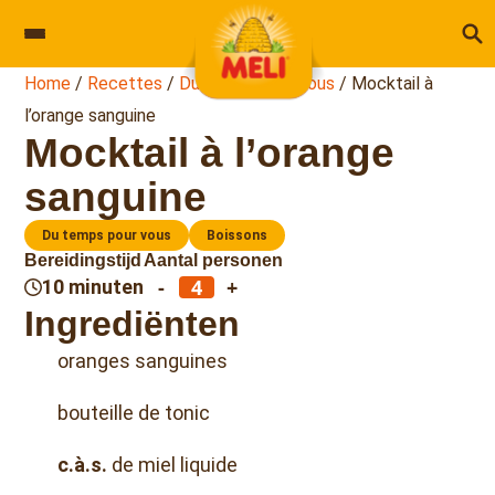
Skip to content
Home
/
Recettes
/
Du temps pour vous
/
Mocktail à
l’orange sanguine
Mocktail à l’orange
sanguine
Du temps pour vous
Boissons
Bereidingstijd
Aantal personen
-
+
10 minuten
Ingrediënten
oranges sanguines
bouteille de tonic
c.à.s.
de miel liquide