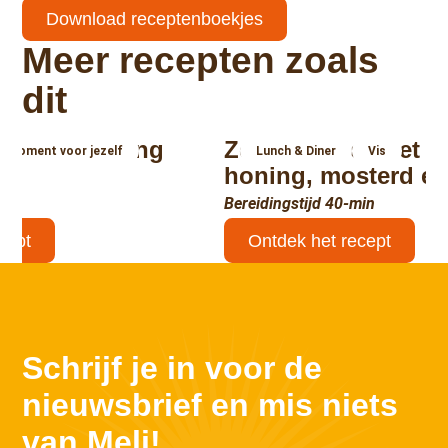
Download receptenboekjes
Meer recepten zoals
dit
eta met honing
Zeebaarsfilet met s
Moment voor jezelf
Lunch & Diner
Vis
honing, mosterd en 
min
Bereidingstijd 40-min
cept
Ontdek het recept
↑
Schrijf je in voor de
nieuwsbrief en mis niets
van Meli!