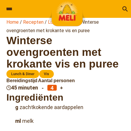
Skip to content
Home
/
Recepten
/
Lunch & Diner
/
Winterse
ovengroenten met krokante vis en puree
Winterse
ovengroenten met
krokante vis en puree
Lunch & Diner
Vis
Bereidingstijd
Aantal personen
-
+
45 minuten
Ingrediënten
g
zachtkokende aardappelen
ml
melk