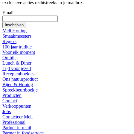
exclusieve acties rechtstreeks in je mailbox.
Email
Meli Honing
Smaakmeesters
Regio's
100 jaar traditie
Voor elk moment
Ontbijt
Lunch & Diner
Tijd voor jezelf
Receptenboekjes
Ons natuurproduct
Bijen & Honing
Spreekbeurtboekje
Producten
Contact
Verkooppunten
Jobs
Contacteer Meli
Professional
Partner in retail
Partner in foodservice