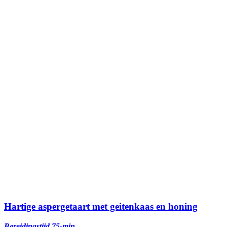
Hartige aspergetaart met geitenkaas en honing
Bereidingstijd 75-min