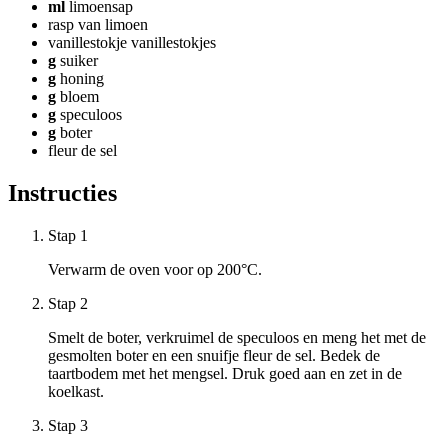
ml
limoensap
rasp van limoen
vanillestokje
vanillestokjes
g
suiker
g
honing
g
bloem
g
speculoos
g
boter
fleur de sel
Instructies
Stap 1
Verwarm de oven voor op 200°C.
Stap 2
Smelt de boter, verkruimel de speculoos en meng het met de
gesmolten boter en een snuifje fleur de sel. Bedek de
taartbodem met het mengsel. Druk goed aan en zet in de
koelkast.
Stap 3