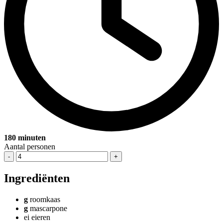
180 minuten
Aantal personen
-
+
Ingrediënten
g
roomkaas
g
mascarpone
ei
eieren