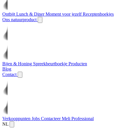
Ontbijt
Lunch & Diner
Moment voor jezelf
Receptenboekjes
Ons natuurproduct
Bijen & Honing
Spreekbeurtboekje
Producten
Blog
Contact
Verkooppunten
Jobs
Contacteer Meli
Professional
NL