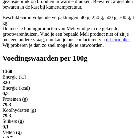
gezinsgebruik op brood en in warme dranken. Bewaren: afgesloten
bewaren in de kast bij kamertemperatuur.
Beschikbaar in volgende verpakkingen: 40 g, 250 g, 500 g, 700 g, 1
kg
De meeste honingproducten van Meli vind je in de gekende
grootwarenhuizen. Vind je een bepaald Meli product niet of zit je
met een andere vraag, dan kan je ons contacteren via
dit formulier
.
Wij proberen je dan zo snel mogelijk te antwoorden.
Voedingswaarden per 100g
1360
Energie (kJ)
320
Energie (kcal)
0,5
Proteïnen (g)
79,3
Koolhydraten (g)
79,3
Suikers (g)
0,1
Vetten (g)
< 0,7