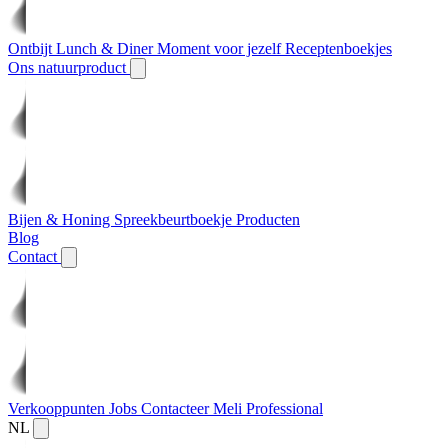
Ontbijt
Lunch & Diner
Moment voor jezelf
Receptenboekjes
Ons natuurproduct
Bijen & Honing
Spreekbeurtboekje
Producten
Blog
Contact
Verkooppunten
Jobs
Contacteer Meli
Professional
NL