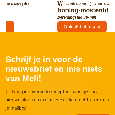
met Meli
Wrap met krokante 
Vlees & Gevogelte
Lunch & Diner
Vlees & Gevo
p
honing-mosterddre
min
Bereidingstijd 30-min
cept
Ontdek het recept
↑
Schrijf je in voor de
nieuwsbrief en mis niets
van Meli!
Ontvang inspirerende recepten, handige tips,
nieuwe blogs en exclusieve acties rechtstreeks in
je mailbox.