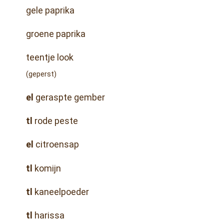
gele paprika
groene paprika
teentje look
(geperst)
el
geraspte gember
tl
rode peste
el
citroensap
tl
komijn
tl
kaneelpoeder
tl
harissa