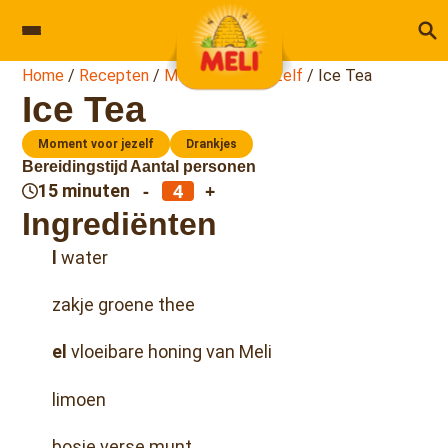
Skip to content
Home
/
Recepten
/
Moment voor jezelf
/
Ice Tea
Ice Tea
Moment voor jezelf
Drankjes
Bereidingstijd
Aantal personen
-
+
15 minuten
Ingrediënten
l
water
zakje groene thee
el
vloeibare honing van Meli
limoen
bosje verse munt